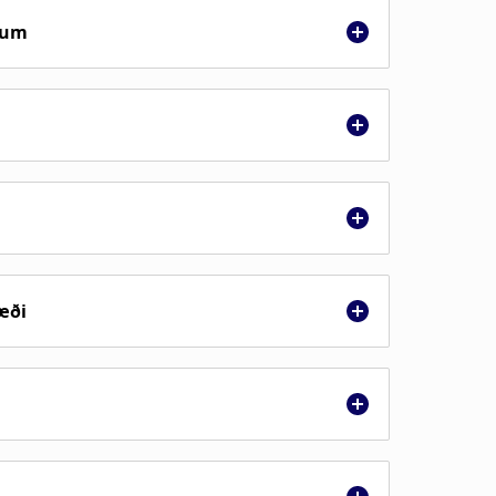
dum
æði