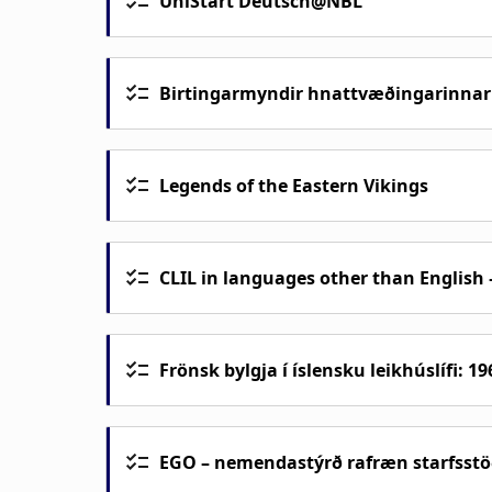
UniStart Deutsch@NBL
Birtingarmyndir hnattvæðingarinnar í f
Legends of the Eastern Vikings
CLIL in languages other than English 
Frönsk bylgja í íslensku leikhúslífi: 1
Ásdís Rósa Magnúsdóttir og Irma Erling
2000
, en þar er sjónum beint að þýð
EGO – nemendastýrð rafræn starfsst
á íslenskt leikhús.