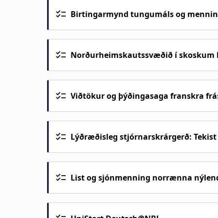
Birtingarmynd tungumáls og mennin
Norðurheimskautssvæðið í skosku
Viðtökur og þýðingasaga franskra fr
Lýðræðisleg stjórnarskrárgerð: Tekis
List og sjónmenning norrænna nýlen