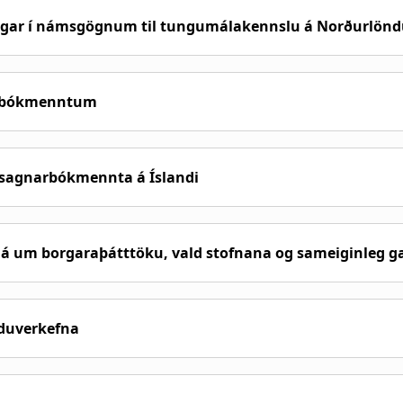
gar í námsgögnum til tungumálakennslu á Norðurlön
m bókmenntum
ásagnarbókmennta á Íslandi
t á um borgaraþátttöku, vald stofnana og sameiginleg g
duverkefna