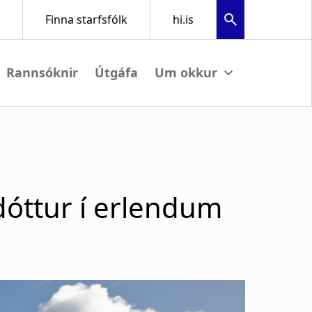
Rannsóknir
Útgáfa
View submenu
dóttur í erlendum