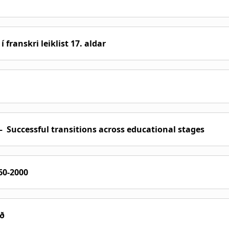
ranskri leiklist 17. aldar
– Successful transitions across educational stages
960-2000
sdóttir, prófessorar í frönsku, stýra verkefninu
Fröns
ingum og uppsetningum á frönskum leikhúsbókmenntum
öð