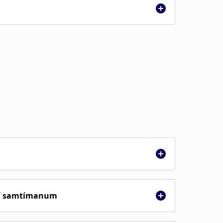
.
.
u í samtímanum