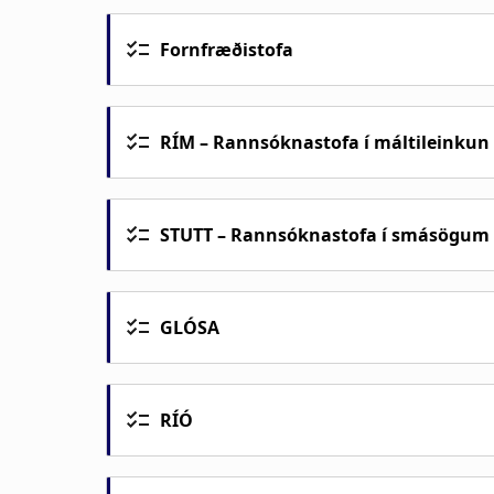
Fornfræðistofa
RÍM – Rannsóknastofa í máltileinkun
STUTT – Rannsóknastofa í smásögum o
GLÓSA
Rannsóknastofan GLÓSA er vettvangur
orðabókafræði eru að:
RÍÓ
vera vettvangur fyrir rannsóknir
RÍÓ er rannsóknastofa í orðasambanda
standa fyrir málstofum, málþin