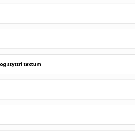
g styttri textum
 fyrir fræðimenn og áhugafólk um orðabókafræði og
 á sviði orðabókafræði og orðabókagerðar
fræði og er vettvangur fyrir fræðimenn og áhugaf
gum og ráðstefnum um orðabókafræði,