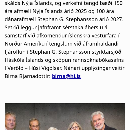
skálds Nýja Íslands, og verkefni tengd bæði 150
ára afmæli Nýja Íslands árið 2025 og 100 ára
dánarafmæli Stephan G. Stephansson árið 2027.
Setrið leggur jafnframt sérstaka áherslu á
samstarf við afkomendur íslenskra vesturfara í
Norður Ameríku í tengslum við áframhaldandi
fjáröflun í Stephan G. Stephansson styrktarsjóð
Háskóla Íslands og sköpun rannsóknabókasafns
í Veröld – Húsi Vigdísar. Nánari upplýsingar veitir
Birna Bjarnadóttir:
birna@hi.is