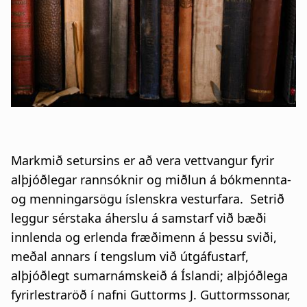
a
t
i
o
n
Markmið setursins er að vera vettvangur fyrir
alþjóðlegar rannsóknir og miðlun á bókmennta-
og menningarsögu íslenskra vesturfara. Setrið
leggur sérstaka áherslu á samstarf við bæði
innlenda og erlenda fræðimenn á þessu sviði,
meðal annars í tengslum við útgáfustarf,
alþjóðlegt sumarnámskeið á Íslandi; alþjóðlega
fyrirlestraröð í nafni Guttorms J. Guttormssonar,