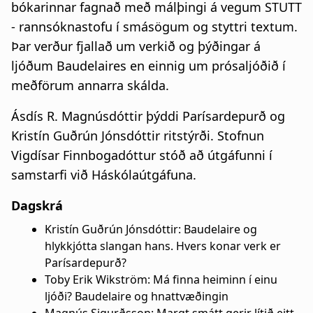
bókarinnar fagnað með málþingi á vegum STUTT
- rannsóknastofu í smásögum og styttri textum.
Þar verður fjallað um verkið og þýðingar á
ljóðum Baudelaires en einnig um prósaljóðið í
meðförum annarra skálda.
Ásdís R. Magnúsdóttir þýddi Parísardepurð og
Kristín Guðrún Jónsdóttir ritstýrði. Stofnun
Vigdísar Finnbogadóttur stóð að útgáfunni í
samstarfi við Háskólaútgáfuna.
Dagskrá
Kristín Guðrún Jónsdóttir: Baudelaire og
hlykkjótta slangan hans. Hvers konar verk er
Parísardepurð?
Toby Erik Wikström: Má finna heiminn í einu
ljóði? Baudelaire og hnattvæðingin