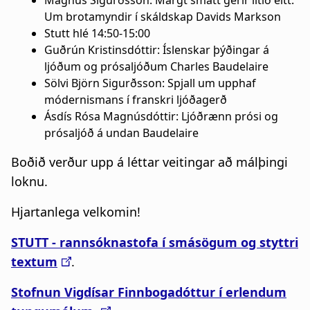
Magnús Sigurðsson: Margt smátt gerir lítið eitt.
Um brotamyndir í skáldskap Davids Markson
Stutt hlé 14:50-15:00
Guðrún Kristinsdóttir: Íslenskar þýðingar á
ljóðum og prósaljóðum Charles Baudelaire
Sölvi Björn Sigurðsson: Spjall um upphaf
módernismans í franskri ljóðagerð
Ásdís Rósa Magnúsdóttir: Ljóðrænn prósi og
prósaljóð á undan Baudelaire
Boðið verður upp á léttar veitingar að málþingi
loknu.
Hjartanlega velkomin!
STUTT - rannsóknastofa í smásögum og styttri
textum
.
Stofnun Vigdísar Finnbogadóttur í erlendum