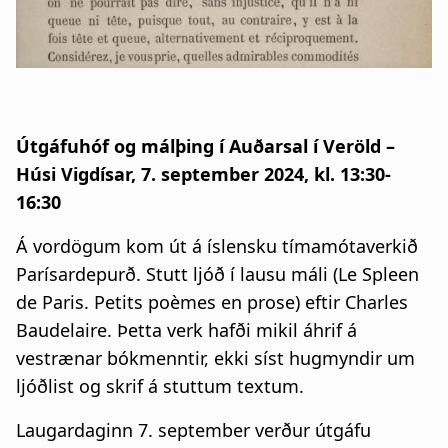
a
t
i
o
Útgáfuhóf og málþing í Auðarsal í Veröld –
n
Húsi Vigdísar, 7. september 2024, kl. 13:30-
16:30
Á vordögum kom út á íslensku tímamótaverkið
Parísardepurð. Stutt ljóð í lausu máli (Le Spleen
de Paris. Petits poèmes en prose) eftir Charles
Baudelaire. Þetta verk hafði mikil áhrif á
vestrænar bókmenntir, ekki síst hugmyndir um
ljóðlist og skrif á stuttum textum.
Laugardaginn 7. september verður útgáfu