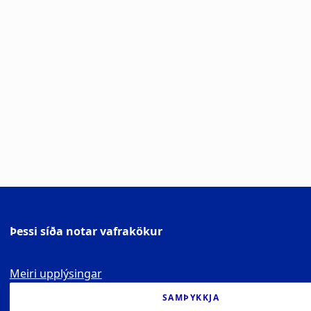
Þessi síða notar vafrakökur
Meiri upplýsingar
SAMÞYKKJA