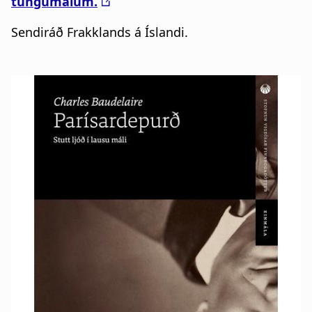
tungumálum.
Sendiráð Frakklands á Íslandi.